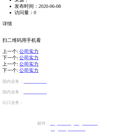
发布时间：
2020-06-08
访问量：
0
详情
扫二维码用手机看
上一个
:
公司实力
下一个
:
公司实力
上一个
:
公司实力
下一个
:
公司实力
国内业务：
13794159424
（手机号）
国内业务：
18620645702
（手机号）
出口业务：
+86-17820440610（座机）
邮件：
sany.xiezhengren@163.com
ptc@sunny-china.net