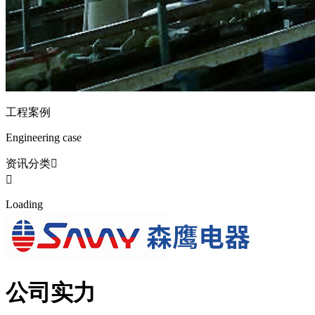
工程案例
Engineering case
资讯分类


L
o
a
d
i
n
g
公司实力